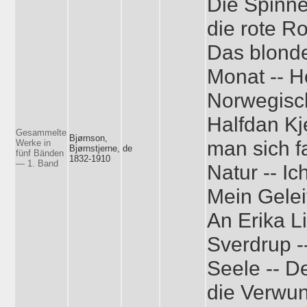
Die Spinne
die rote Ro
Das blond
Monat -- Ho
Norwegisc
Halfdan Kje
Gesammelte
Bjørnson,
man sich f
Werke in
Bjørnstjerne,
de
fünf Bänden
1832-1910
— 1. Band
Natur -- Ic
Mein Geleit
An Erika L
Sverdrup -
Seele -- De
die Verwun