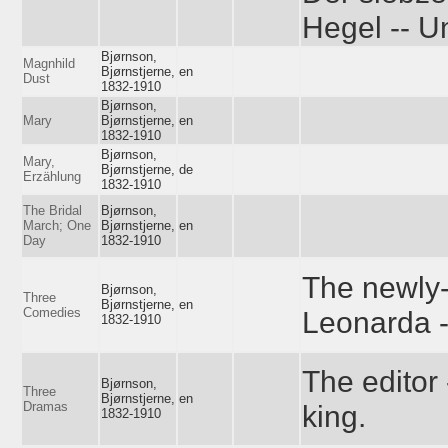
Hegel -- U
Bjørnson,
Magnhild
Bjørnstjerne,
en
Dust
1832-1910
Bjørnson,
Mary
Bjørnstjerne,
en
1832-1910
Bjørnson,
Mary,
Bjørnstjerne,
de
Erzählung
1832-1910
The Bridal
Bjørnson,
March; One
Bjørnstjerne,
en
Day
1832-1910
The newly-
Bjørnson,
Three
Bjørnstjerne,
en
Comedies
Leonarda --
1832-1910
The editor 
Bjørnson,
Three
Bjørnstjerne,
en
Dramas
king.
1832-1910