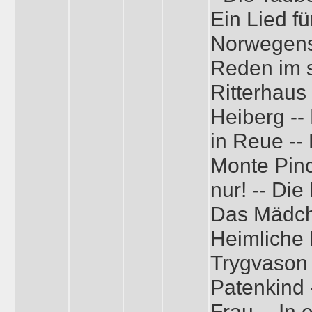
Ein Lied f
Norwegens 
Reden im 
Ritterhaus
Heiberg --
in Reue --
Monte Pinc
nur! -- Die
Das Mädch
Heimliche 
Trygvason 
Patenkind -
Frau -- In