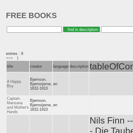
FREE BOOKS
entries : 9
<<<
1
tableOfCon
title
creator
language
description
Bjørnson,
A Happy
Bjørnstjerne,
en
Boy
1832-1910
Captain
Bjørnson,
Mansana
Bjørnstjerne,
en
and Mother's
1832-1910
Hands
Nils Finn -
- Die Taub