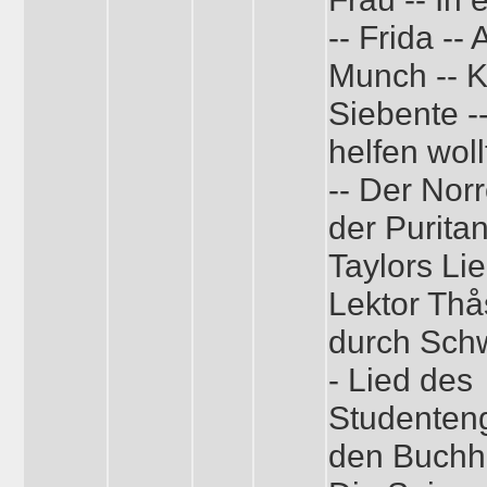
-- Frida --
Munch -- K
Siebente -
helfen wol
-- Der No
der Puritan
Taylors Lie
Lektor Thå
durch Schw
- Lied des
Studenteng
den Buchhä