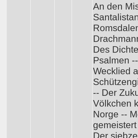
An den Mis
Santalistan
Romsdalen
Drachmann
Des Dichte
Psalmen --
Wecklied a
Schützengi
-- Der Zuk
Völkchen k
Norge -- M
gemeistert
Der siebze