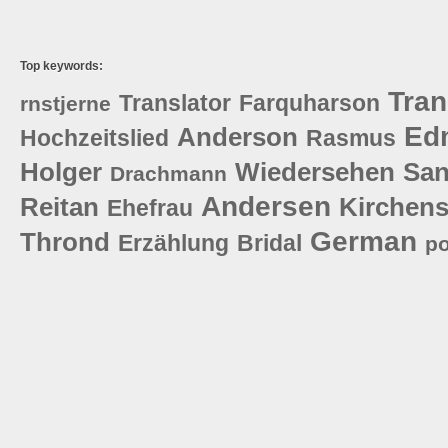
Top keywords:
Tran
Translator
Farquharson
rnstjerne
Ed
Anderson
Hochzeitslied
Rasmus
Holger
Wiedersehen
San
Drachmann
Andersen
Reitan
Kirchen
Ehefrau
German
Thrond
Erzählung
Bridal
po