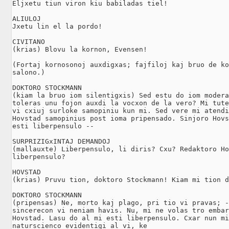
Eljxetu tiun viron kiu babiladas tiel!

ALIULOJ

Jxetu lin el la pordo!

CIVITANO

(krias) Blovu la kornon, Evensen!

(Fortaj kornosonoj auxdigxas; fajfiloj kaj bruo de ko
salono.)

DOKTORO STOCKMANN

(kiam la bruo iom silentigxis) Sed estu do iom modera
toleras unu fojon auxdi la vocxon de la vero? Mi tute
vi cxiuj surloke samopiniu kun mi. Sed vere mi atendi
Hovstad samopinius post ioma pripensado. Sinjoro Hovs
esti liberpensulo --

SURPRIZIGxINTAJ DEMANDOJ

(mallauxte) Liberpensulo, li diris? Cxu? Redaktoro Ho
liberpensulo?

HOVSTAD

(krias) Pruvu tion, doktoro Stockmann! Kiam mi tion d
DOKTORO STOCKMANN

(pripensas) Ne, morto kaj plago, pri tio vi pravas; -
sincerecon vi neniam havis. Nu, mi ne volas tro embar
Hovstad. Lasu do al mi esti liberpensulo. Cxar nun mi
naturscienco evidentigi al vi, ke 