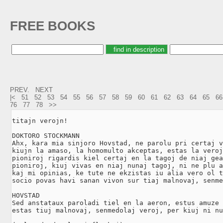
FREE BOOKS
PREV.
NEXT
|<
51
52
53
54
55
56
57
58
59
60
61
62
63
64
65
66
76
77
78
>>
titajn verojn!

DOKTORO STOCKMANN

Ahx, kara mia sinjoro Hovstad, ne parolu pri certaj v
kiujn la amaso, la homomulto akceptas, estas la veroj
pioniroj rigardis kiel certaj en la tagoj de niaj gea
pioniroj, kiuj vivas en niaj nunaj tagoj, ni ne plu a
kaj mi opinias, ke tute ne ekzistas iu alia vero ol t
socio povas havi sanan vivon sur tiaj malnovaj, senme
HOVSTAD

Sed anstataux paroladi tiel en la aeron, estus amuze 
estas tiuj malnovaj, senmedolaj veroj, per kiuj ni nu