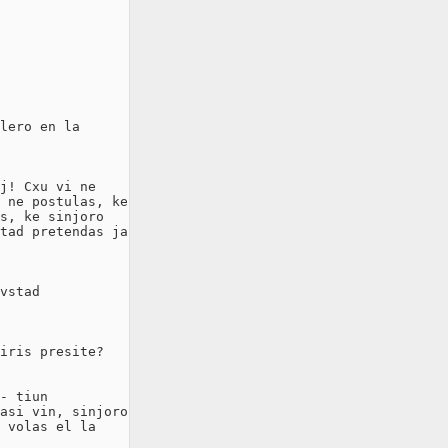
lero en la

j! Cxu vi ne

 ne postulas, ke

s, ke sinjoro

tad pretendas ja

vstad

iris presite?

- tiun

asi vin, sinjoro

 volas el la
