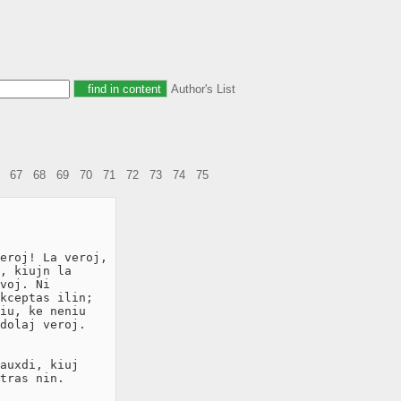
Author's List
67
68
69
70
71
72
73
74
75
eroj! La veroj,

, kiujn la

voj. Ni

kceptas ilin;

iu, ke neniu

dolaj veroj.

auxdi, kiuj

tras nin.
