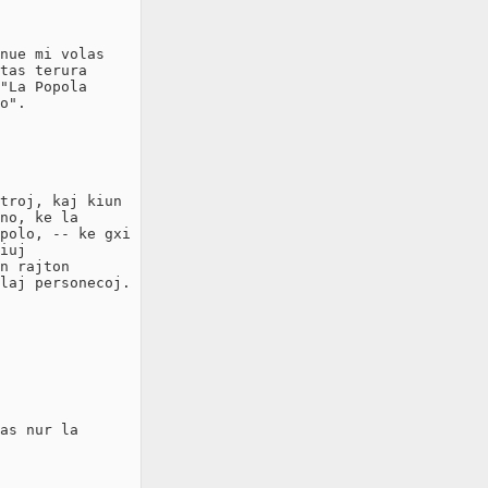
nue mi volas

tas terura

"La Popola

o".

troj, kaj kiun

no, ke la

polo, -- ke gxi

iuj

n rajton

laj personecoj.

as nur la
